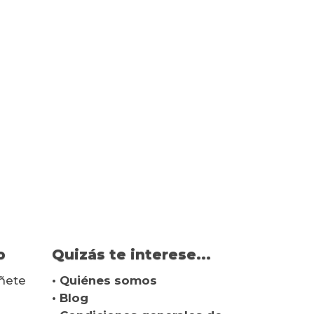
o
Quizás te interese...
ñete
• Quiénes somos
• Blog