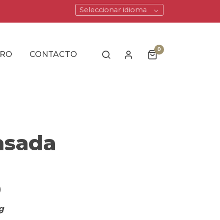
Seleccionar idioma
0
ERO
CONTACTO
asada
)
g