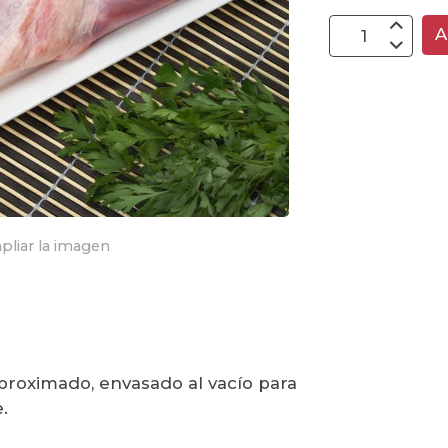
A
pliar la imagen
proximado, envasado al vacío para
.