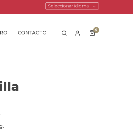
Seleccionar idioma
0
ERO
CONTACTO
illa
)
g.