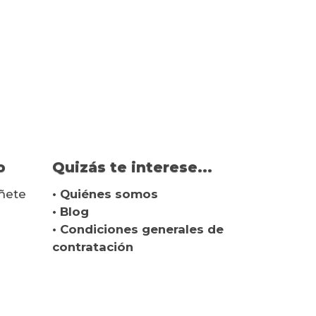
o
Quizás te interese...
ñete
• Quiénes somos
• Blog
• Condiciones generales de
contratación