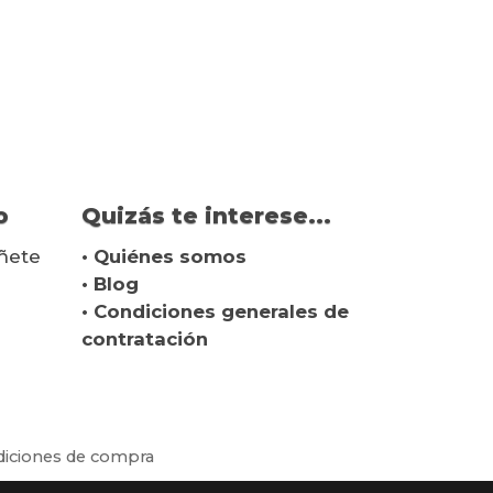
o
Quizás te interese...
ñete
• Quiénes somos
• Blog
• Condiciones generales de
contratación
iciones de compra