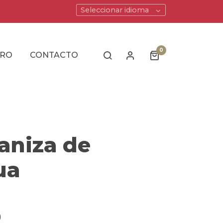
Seleccionar idioma
0
ERO
CONTACTO
aniza de
ua
)