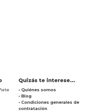
o
Quizás te interese...
ñete
• Quiénes somos
• Blog
• Condiciones generales de
contratación