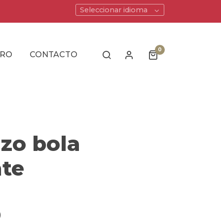
Seleccionar idioma
0
ERO
CONTACTO
zo bola
nte
)